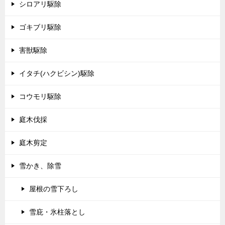
シロアリ駆除
ゴキブリ駆除
害獣駆除
イタチ(ハクビシン)駆除
コウモリ駆除
庭木伐採
庭木剪定
雪かき、除雪
屋根の雪下ろし
雪庇・氷柱落とし