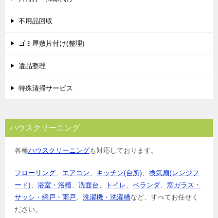
不用品回収
ゴミ屋敷片付け(整理)
遺品整理
特殊清掃サービス
ハウスクリーニング
各種
ハウスクリーニング
も対応しております。
フローリング
、
エアコン
、
キッチン(台所)
、
換気扇(レンジフ
ード)
、
浴室・浴槽
、
洗面台
、
トイレ
、
ベランダ
、
窓ガラス・
サッシ・網戸・雨戸
、
洗濯機・洗濯槽
など、すべてお任せく
ださい。