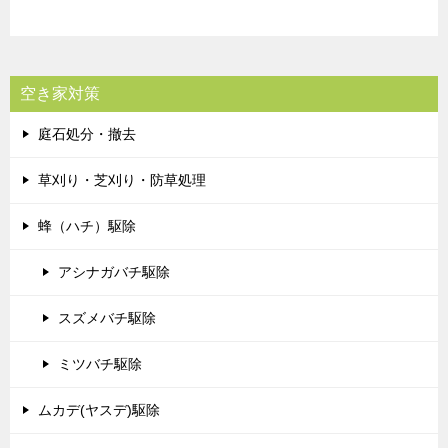
空き家対策
庭石処分・撤去
草刈り・芝刈り・防草処理
蜂（ハチ）駆除
アシナガバチ駆除
スズメバチ駆除
ミツバチ駆除
ムカデ(ヤスデ)駆除