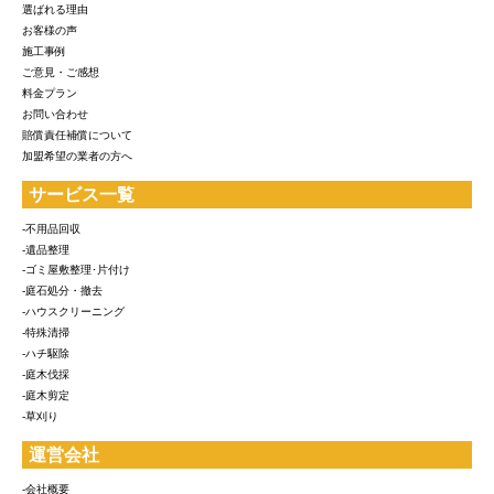
選ばれる理由
お客様の声
施工事例
ご意見・ご感想
料金プラン
お問い合わせ
賠償責任補償について
加盟希望の業者の方へ
サービス一覧
-不用品回収
-遺品整理
-ゴミ屋敷整理･片付け
-庭石処分・撤去
-ハウスクリーニング
-特殊清掃
-ハチ駆除
-庭木伐採
-庭木剪定
-草刈り
運営会社
-会社概要