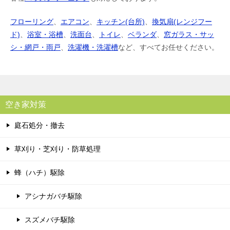
フローリング
、
エアコン
、
キッチン(台所)
、
換気扇(レンジフー
ド)
、
浴室・浴槽
、
洗面台
、
トイレ
、
ベランダ
、
窓ガラス・サッ
シ・網戸・雨戸
、
洗濯機・洗濯槽
など、すべてお任せください。
空き家対策
庭石処分・撤去
草刈り・芝刈り・防草処理
蜂（ハチ）駆除
アシナガバチ駆除
スズメバチ駆除