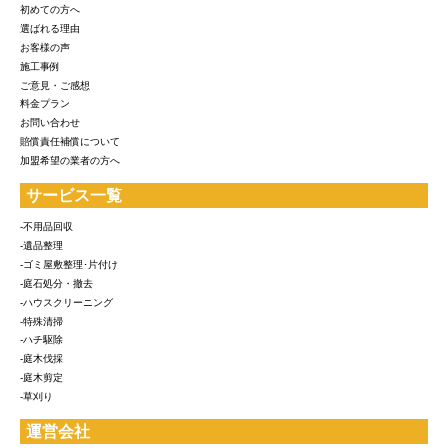
初めての方へ
選ばれる理由
お客様の声
施工事例
ご意見・ご感想
料金プラン
お問い合わせ
賠償責任補償について
加盟希望の業者の方へ
サービス一覧
-不用品回収
-遺品整理
-ゴミ屋敷整理･片付け
-庭石処分・撤去
-ハウスクリーニング
-特殊清掃
-ハチ駆除
-庭木伐採
-庭木剪定
-草刈り
運営会社