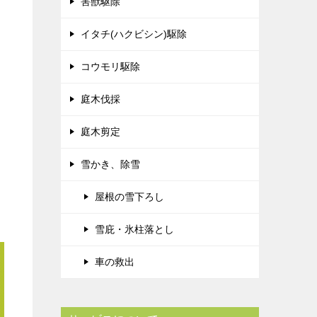
害獣駆除
イタチ(ハクビシン)駆除
コウモリ駆除
庭木伐採
庭木剪定
雪かき、除雪
屋根の雪下ろし
雪庇・氷柱落とし
車の救出