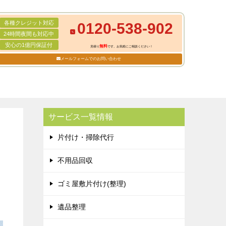
各種クレジット対応
0120-538-902
24時間夜間も対応中
安心の1億円保証付
無料
見積り
です。お気軽にご相談ください！
メールフォームでのお問い合わせ
サービス一覧情報
片付け・掃除代行
不用品回収
ゴミ屋敷片付け(整理)
遺品整理