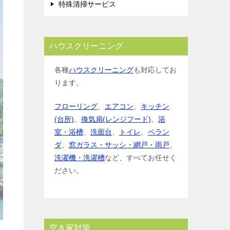
特殊清掃サービス
ハウスクリーニング
各種
ハウスクリーニング
も対応してお
ります。
フローリング
、
エアコン
、
キッチン
(台所)
、
換気扇(レンジフード)
、
浴
室・浴槽
、
洗面台
、
トイレ
、
ベラン
ダ
、
窓ガラス・サッシ・網戸・雨戸
、
洗濯機・洗濯槽
など、すべてお任せく
ださい。
空き家対策