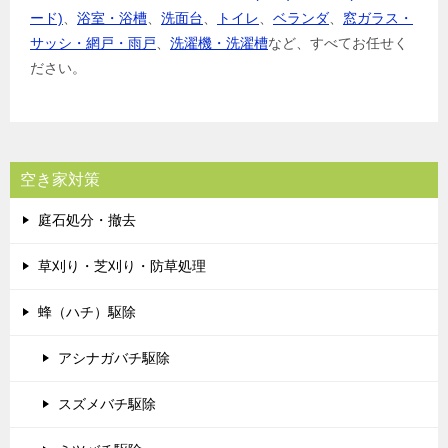
ード)
、
浴室・浴槽
、
洗面台
、
トイレ
、
ベランダ
、
窓ガラス・
サッシ・網戸・雨戸
、
洗濯機・洗濯槽
など、すべてお任せく
ださい。
空き家対策
庭石処分・撤去
草刈り・芝刈り・防草処理
蜂（ハチ）駆除
アシナガバチ駆除
スズメバチ駆除