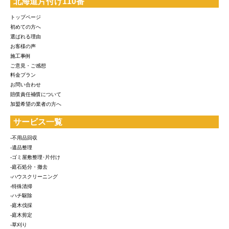
北海道片付け110番
トップページ
初めての方へ
選ばれる理由
お客様の声
施工事例
ご意見・ご感想
料金プラン
お問い合わせ
賠償責任補償について
加盟希望の業者の方へ
サービス一覧
-不用品回収
-遺品整理
-ゴミ屋敷整理･片付け
-庭石処分・撤去
-ハウスクリーニング
-特殊清掃
-ハチ駆除
-庭木伐採
-庭木剪定
-草刈り