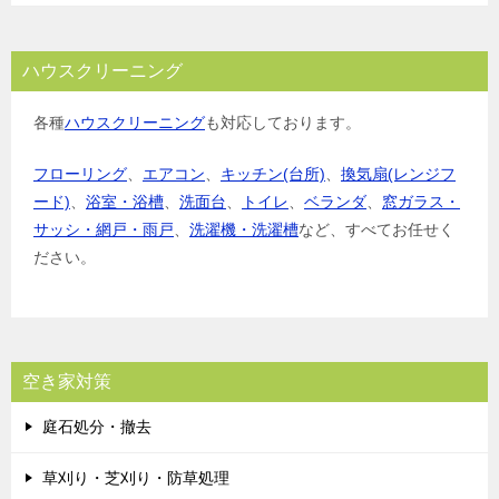
ハウスクリーニング
各種
ハウスクリーニング
も対応しております。
フローリング
、
エアコン
、
キッチン(台所)
、
換気扇(レンジフ
ード)
、
浴室・浴槽
、
洗面台
、
トイレ
、
ベランダ
、
窓ガラス・
サッシ・網戸・雨戸
、
洗濯機・洗濯槽
など、すべてお任せく
ださい。
空き家対策
庭石処分・撤去
草刈り・芝刈り・防草処理