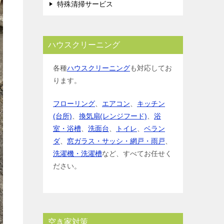
特殊清掃サービス
ハウスクリーニング
各種
ハウスクリーニング
も対応してお
ります。
フローリング
、
エアコン
、
キッチン
(台所)
、
換気扇(レンジフード)
、
浴
室・浴槽
、
洗面台
、
トイレ
、
ベラン
ダ
、
窓ガラス・サッシ・網戸・雨戸
、
洗濯機・洗濯槽
など、すべてお任せく
ださい。
空き家対策