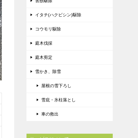
害獣駆除
イタチ(ハクビシン)駆除
コウモリ駆除
庭木伐採
庭木剪定
雪かき、除雪
屋根の雪下ろし
雪庇・氷柱落とし
車の救出