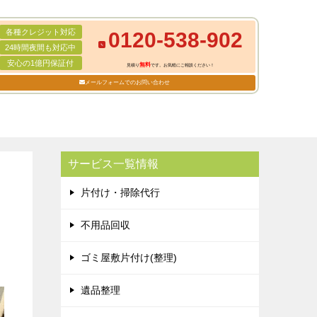
各種クレジット対応
0120-538-902
24時間夜間も対応中
安心の1億円保証付
無料
見積り
です。お気軽にご相談ください！
メールフォームでのお問い合わせ
サービス一覧情報
片付け・掃除代行
不用品回収
ゴミ屋敷片付け(整理)
遺品整理