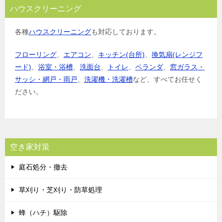
ハウスクリーニング
各種
ハウスクリーニング
も対応しております。
フローリング
、
エアコン
、
キッチン(台所)
、
換気扇(レンジフ
ード)
、
浴室・浴槽
、
洗面台
、
トイレ
、
ベランダ
、
窓ガラス・
サッシ・網戸・雨戸
、
洗濯機・洗濯槽
など、すべてお任せく
ださい。
空き家対策
庭石処分・撤去
草刈り・芝刈り・防草処理
蜂（ハチ）駆除