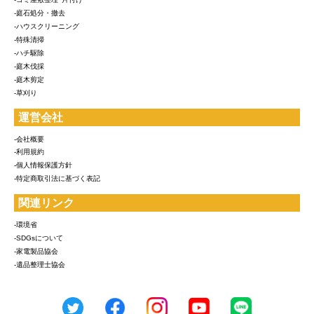
-庭石処分・撤去
-ハウスクリーニング
-特殊清掃
-ハチ駆除
-庭木伐採
-庭木剪定
-草刈り
運営会社
-会社概要
-利用規約
-個人情報保護方針
-特定商取引法に基づく表記
関連リンク
-環境省
-SDGsについて
-家電製品協会
-遺品整理士協会