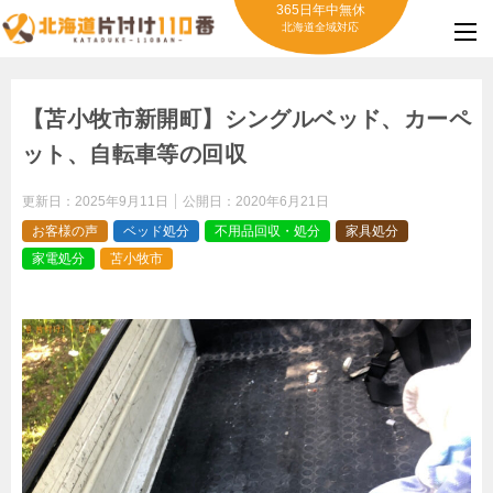
365日年中無休
北海道全域対応
【苫小牧市新開町】シングルベッド、カーペ
ット、自転車等の回収
更新日：
2025年9月11日
公開日：
2020年6月21日
お客様の声
ベッド処分
不用品回収・処分
家具処分
家電処分
苫小牧市