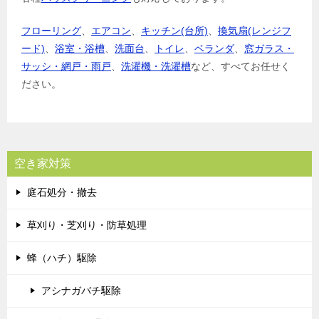
フローリング
、
エアコン
、
キッチン(台所)
、
換気扇(レンジフ
ード)
、
浴室・浴槽
、
洗面台
、
トイレ
、
ベランダ
、
窓ガラス・
サッシ・網戸・雨戸
、
洗濯機・洗濯槽
など、すべてお任せく
ださい。
空き家対策
庭石処分・撤去
草刈り・芝刈り・防草処理
蜂（ハチ）駆除
アシナガバチ駆除