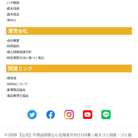
-ハチ駆除
-庭木伐採
-庭木剪定
-草刈り
運営会社
-会社概要
-利用規約
-個人情報保護方針
-特定商取引法に基づく表記
関連リンク
-環境省
-SDGsについて
-家電製品協会
-遺品整理士協会
© 2026 【公式】不用品回収なら北海道片付け110番｜粗大ゴミ回収・ゴミ屋