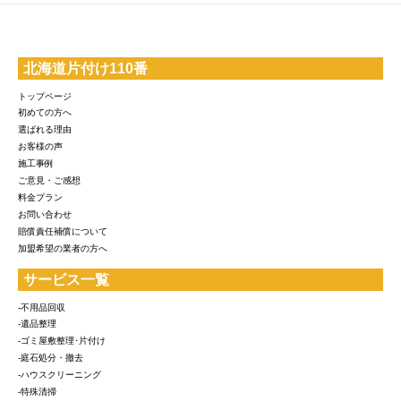
北海道片付け110番
トップページ
初めての方へ
選ばれる理由
お客様の声
施工事例
ご意見・ご感想
料金プラン
お問い合わせ
賠償責任補償について
加盟希望の業者の方へ
サービス一覧
-不用品回収
-遺品整理
-ゴミ屋敷整理･片付け
-庭石処分・撤去
-ハウスクリーニング
-特殊清掃