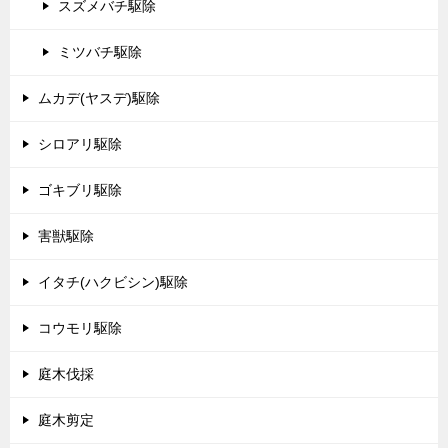
スズメバチ駆除
ミツバチ駆除
ムカデ(ヤスデ)駆除
シロアリ駆除
ゴキブリ駆除
害獣駆除
イタチ(ハクビシン)駆除
コウモリ駆除
庭木伐採
庭木剪定