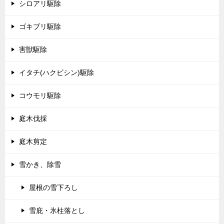
シロアリ駆除
ゴキブリ駆除
害獣駆除
イタチ(ハクビシン)駆除
コウモリ駆除
庭木伐採
庭木剪定
雪かき、除雪
屋根の雪下ろし
雪庇・氷柱落とし