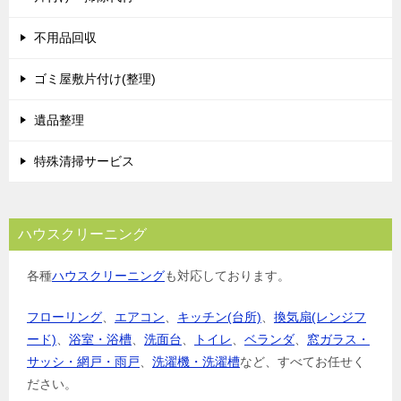
不用品回収
ゴミ屋敷片付け(整理)
遺品整理
特殊清掃サービス
ハウスクリーニング
各種
ハウスクリーニング
も対応しております。
フローリング
、
エアコン
、
キッチン(台所)
、
換気扇(レンジフ
ード)
、
浴室・浴槽
、
洗面台
、
トイレ
、
ベランダ
、
窓ガラス・
サッシ・網戸・雨戸
、
洗濯機・洗濯槽
など、すべてお任せく
ださい。