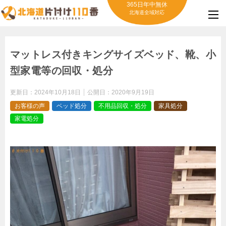
365日年中無休
北海道全域対応
マットレス付きキングサイズベッド、靴、小
型家電等の回収・処分
更新日：
2024年10月18日
公開日：
2020年9月19日
お客様の声
ベッド処分
不用品回収・処分
家具処分
家電処分