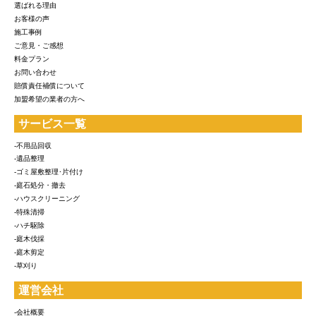
選ばれる理由
お客様の声
施工事例
ご意見・ご感想
料金プラン
お問い合わせ
賠償責任補償について
加盟希望の業者の方へ
サービス一覧
-不用品回収
-遺品整理
-ゴミ屋敷整理･片付け
-庭石処分・撤去
-ハウスクリーニング
-特殊清掃
-ハチ駆除
-庭木伐採
-庭木剪定
-草刈り
運営会社
-会社概要