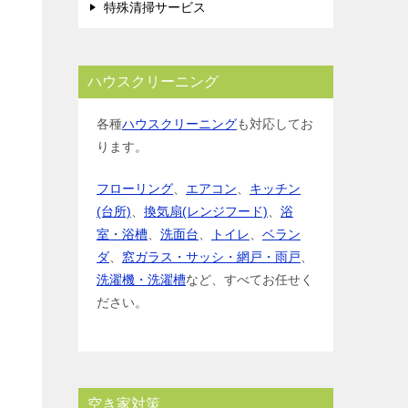
特殊清掃サービス
ハウスクリーニング
各種
ハウスクリーニング
も対応してお
ります。
フローリング
、
エアコン
、
キッチン
(台所)
、
換気扇(レンジフード)
、
浴
室・浴槽
、
洗面台
、
トイレ
、
ベラン
ダ
、
窓ガラス・サッシ・網戸・雨戸
、
洗濯機・洗濯槽
など、すべてお任せく
ださい。
空き家対策