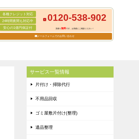
各種クレジット対応
0120-538-902
24時間夜間も対応中
安心の1億円保証付
無料
見積り
です。お気軽にご相談ください！
メールフォームでのお問い合わせ
サービス一覧情報
片付け・掃除代行
不用品回収
ゴミ屋敷片付け(整理)
遺品整理