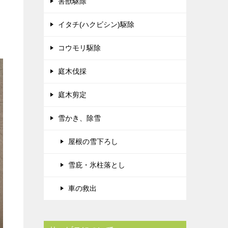
害獣駆除
イタチ(ハクビシン)駆除
コウモリ駆除
庭木伐採
庭木剪定
雪かき、除雪
屋根の雪下ろし
雪庇・氷柱落とし
車の救出