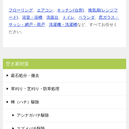
フローリング
、
エアコン
、
キッチン(台所)
、
換気扇(レンジフ
ード)
、
浴室・浴槽
、
洗面台
、
トイレ
、
ベランダ
、
窓ガラス・
サッシ・網戸・雨戸
、
洗濯機・洗濯槽
など、すべてお任せく
ださい。
空き家対策
庭石処分・撤去
草刈り・芝刈り・防草処理
蜂（ハチ）駆除
アシナガバチ駆除
スズメバチ駆除