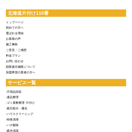
北海道片付け110番
トップページ
初めての方へ
選ばれる理由
お客様の声
施工事例
ご意見・ご感想
料金プラン
お問い合わせ
賠償責任補償について
加盟希望の業者の方へ
サービス一覧
-不用品回収
-遺品整理
-ゴミ屋敷整理･片付け
-庭石処分・撤去
-ハウスクリーニング
-特殊清掃
-ハチ駆除
-庭木伐採