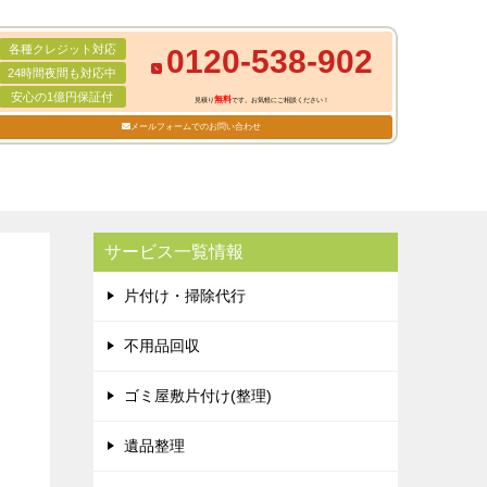
各種クレジット対応
0120-538-902
24時間夜間も対応中
安心の1億円保証付
無料
見積り
です。お気軽にご相談ください！
メールフォームでのお問い合わせ
サービス一覧情報
片付け・掃除代行
不用品回収
ゴミ屋敷片付け(整理)
遺品整理