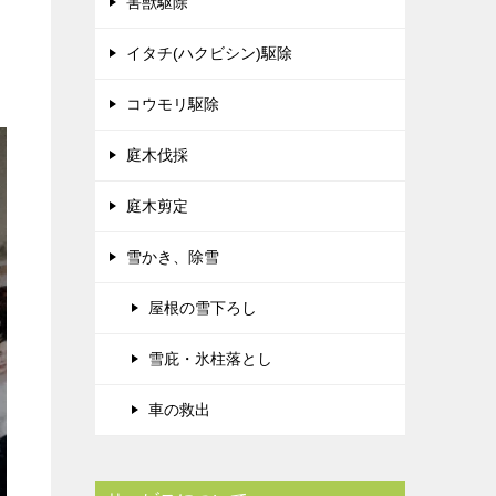
害獣駆除
イタチ(ハクビシン)駆除
コウモリ駆除
庭木伐採
庭木剪定
雪かき、除雪
屋根の雪下ろし
雪庇・氷柱落とし
車の救出