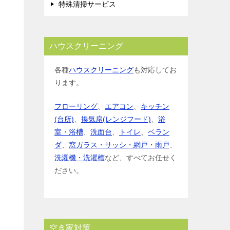
特殊清掃サービス
ハウスクリーニング
各種
ハウスクリーニング
も対応してお
ります。
フローリング
、
エアコン
、
キッチン
(台所)
、
換気扇(レンジフード)
、
浴
室・浴槽
、
洗面台
、
トイレ
、
ベラン
ダ
、
窓ガラス・サッシ・網戸・雨戸
、
洗濯機・洗濯槽
など、すべてお任せく
ださい。
空き家対策