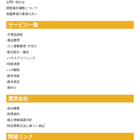
お問い合わせ
賠償責任補償について
加盟希望の業者の方へ
サービス一覧
-不用品回収
-遺品整理
-ゴミ屋敷整理･片付け
-庭石処分・撤去
-ハウスクリーニング
-特殊清掃
-ハチ駆除
-庭木伐採
-庭木剪定
-草刈り
運営会社
-会社概要
-利用規約
-個人情報保護方針
-特定商取引法に基づく表記
関連リンク