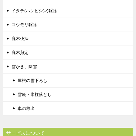
イタチ(ハクビシン)駆除
コウモリ駆除
庭木伐採
庭木剪定
雪かき、除雪
屋根の雪下ろし
雪庇・氷柱落とし
車の救出
サービスについて