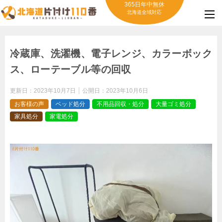
365日年中無休
北海道全域対応
冷蔵庫、洗濯機、電子レンジ、カラーボック
ス、ローテーブル等の回収
更新日：
2023年10月7日
公開日：
2023年10月6日
お客様の声
ベッド処分
不用品回収・処分
大量ゴミ処分
家具処分
家電処分