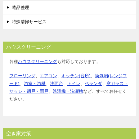
遺品整理
特殊清掃サービス
ハウスクリーニング
各種
ハウスクリーニング
も対応しております。
フローリング
、
エアコン
、
キッチン(台所)
、
換気扇(レンジフ
ード)
、
浴室・浴槽
、
洗面台
、
トイレ
、
ベランダ
、
窓ガラス・
サッシ・網戸・雨戸
、
洗濯機・洗濯槽
など、すべてお任せく
ださい。
空き家対策