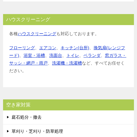
ハウスクリーニング
各種
ハウスクリーニング
も対応しております。
フローリング
、
エアコン
、
キッチン(台所)
、
換気扇(レンジフ
ード)
、
浴室・浴槽
、
洗面台
、
トイレ
、
ベランダ
、
窓ガラス・
サッシ・網戸・雨戸
、
洗濯機・洗濯槽
など、すべてお任せく
ださい。
空き家対策
庭石処分・撤去
草刈り・芝刈り・防草処理