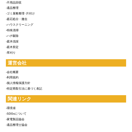
-不用品回収
-遺品整理
-ゴミ屋敷整理･片付け
-庭石処分・撤去
-ハウスクリーニング
-特殊清掃
-ハチ駆除
-庭木伐採
-庭木剪定
-草刈り
運営会社
-会社概要
-利用規約
-個人情報保護方針
-特定商取引法に基づく表記
関連リンク
-環境省
-SDGsについて
-家電製品協会
-遺品整理士協会