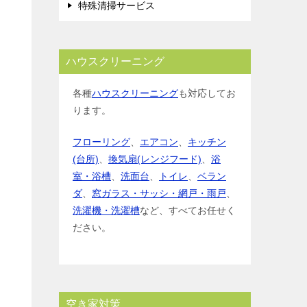
特殊清掃サービス
ハウスクリーニング
各種
ハウスクリーニング
も対応してお
ります。
フローリング
、
エアコン
、
キッチン
(台所)
、
換気扇(レンジフード)
、
浴
室・浴槽
、
洗面台
、
トイレ
、
ベラン
ダ
、
窓ガラス・サッシ・網戸・雨戸
、
洗濯機・洗濯槽
など、すべてお任せく
ださい。
空き家対策