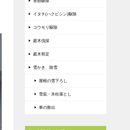
害獣駆除
イタチ(ハクビシン)駆除
コウモリ駆除
庭木伐採
庭木剪定
雪かき、除雪
屋根の雪下ろし
雪庇・氷柱落とし
車の救出