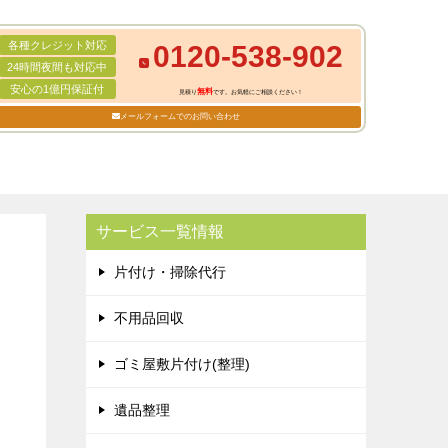
各種クレジット対応
0120-538-902
24時間夜間も対応中
安心の1億円保証付
無料
見積り
です。お気軽にご相談ください！
メールフォームでのお問い合わせ
サービス一覧情報
片付け・掃除代行
不用品回収
ゴミ屋敷片付け(整理)
遺品整理