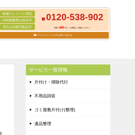
各種クレジット対応
0120-538-902
24時間夜間も対応中
安心の1億円保証付
無料
見積り
です。お気軽にご相談ください！
メールフォームでのお問い合わせ
サービス一覧情報
片付け・掃除代行
不用品回収
ゴミ屋敷片付け(整理)
遺品整理