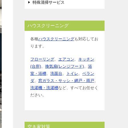
特殊清掃サービス
ハウスクリーニング
各種
ハウスクリーニング
も対応してお
ります。
フローリング
、
エアコン
、
キッチン
(台所)
、
換気扇(レンジフード)
、
浴
室・浴槽
、
洗面台
、
トイレ
、
ベラン
ダ
、
窓ガラス・サッシ・網戸・雨戸
、
洗濯機・洗濯槽
など、すべてお任せく
ださい。
空き家対策