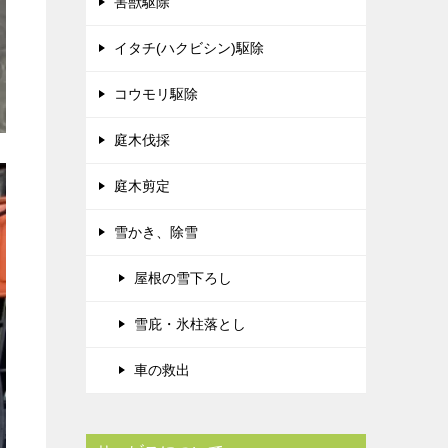
害獣駆除
イタチ(ハクビシン)駆除
コウモリ駆除
庭木伐採
庭木剪定
雪かき、除雪
屋根の雪下ろし
雪庇・氷柱落とし
車の救出