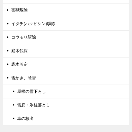
害獣駆除
イタチ(ハクビシン)駆除
コウモリ駆除
庭木伐採
庭木剪定
雪かき、除雪
屋根の雪下ろし
雪庇・氷柱落とし
車の救出