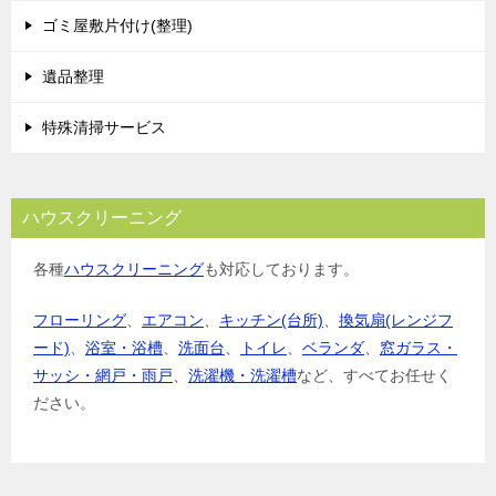
ゴミ屋敷片付け(整理)
遺品整理
特殊清掃サービス
ハウスクリーニング
各種
ハウスクリーニング
も対応しております。
フローリング
、
エアコン
、
キッチン(台所)
、
換気扇(レンジフ
ード)
、
浴室・浴槽
、
洗面台
、
トイレ
、
ベランダ
、
窓ガラス・
サッシ・網戸・雨戸
、
洗濯機・洗濯槽
など、すべてお任せく
ださい。