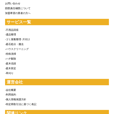
お問い合わせ
賠償責任補償について
加盟希望の業者の方へ
サービス一覧
-不用品回収
-遺品整理
-ゴミ屋敷整理･片付け
-庭石処分・撤去
-ハウスクリーニング
-特殊清掃
-ハチ駆除
-庭木伐採
-庭木剪定
-草刈り
運営会社
-会社概要
-利用規約
-個人情報保護方針
-特定商取引法に基づく表記
関連リンク