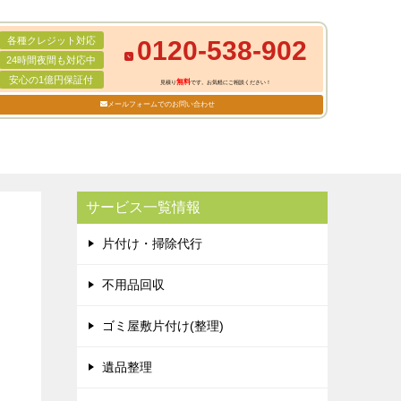
各種クレジット対応
0120-538-902
24時間夜間も対応中
安心の1億円保証付
無料
見積り
です。お気軽にご相談ください！
メールフォームでのお問い合わせ
サービス一覧情報
片付け・掃除代行
不用品回収
ゴミ屋敷片付け(整理)
遺品整理