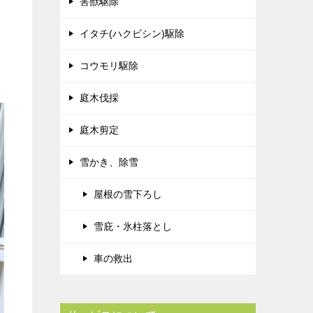
害獣駆除
イタチ(ハクビシン)駆除
コウモリ駆除
庭木伐採
庭木剪定
雪かき、除雪
屋根の雪下ろし
雪庇・氷柱落とし
車の救出