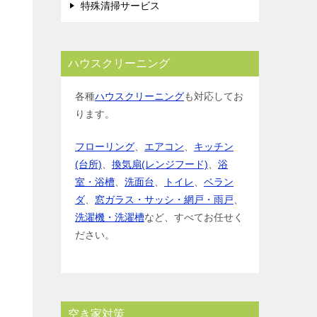
特殊清掃サービス
ハウスクリーニング
各種
ハウスクリーニング
も対応してお
ります。
フローリング
、
エアコン
、
キッチン
(台所)
、
換気扇(レンジフード)
、
浴
室・浴槽
、
洗面台
、
トイレ
、
ベラン
ダ
、
窓ガラス・サッシ・網戸・雨戸
、
洗濯機・洗濯槽
など、すべてお任せく
ださい。
空き家対策