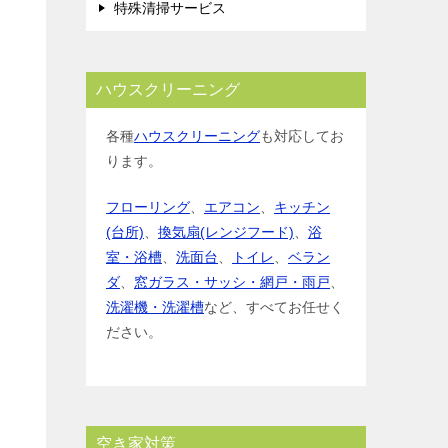
特殊清掃サービス
ハウスクリーニング
各種
ハウスクリーニング
も対応してお
ります。
フローリング
、
エアコン
、
キッチン
(台所)
、
換気扇(レンジフード)
、
浴
室・浴槽
、
洗面台
、
トイレ
、
ベラン
ダ
、
窓ガラス・サッシ・網戸・雨戸
、
洗濯機・洗濯槽
など、すべてお任せく
ださい。
空き家対策