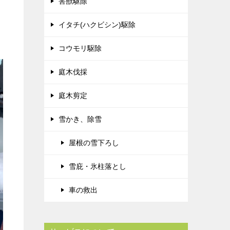
害獣駆除
イタチ(ハクビシン)駆除
コウモリ駆除
庭木伐採
庭木剪定
雪かき、除雪
屋根の雪下ろし
雪庇・氷柱落とし
車の救出