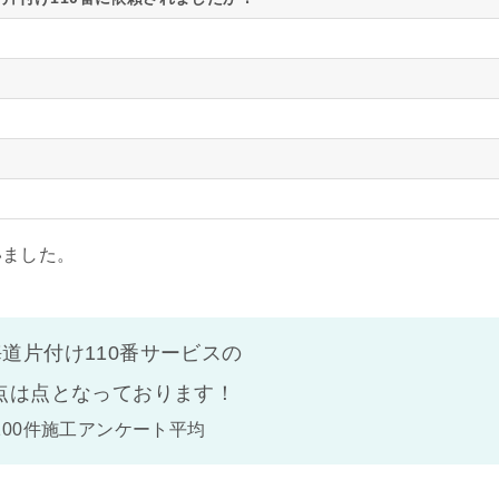
いました。
道片付け110番サービスの
点は
点となっております！
100件施工アンケート平均