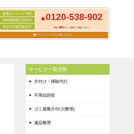
各種クレジット対応
0120-538-902
24時間夜間も対応中
安心の1億円保証付
無料
見積り
です。お気軽にご相談ください！
メールフォームでのお問い合わせ
サービス一覧情報
片付け・掃除代行
不用品回収
ゴミ屋敷片付け(整理)
遺品整理