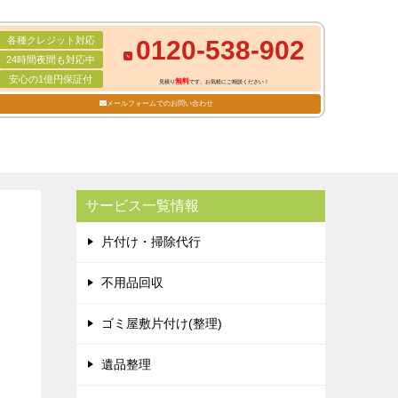
各種クレジット対応
0120-538-902
24時間夜間も対応中
安心の1億円保証付
無料
見積り
です。お気軽にご相談ください！
メールフォームでのお問い合わせ
サービス一覧情報
片付け・掃除代行
不用品回収
ゴミ屋敷片付け(整理)
遺品整理