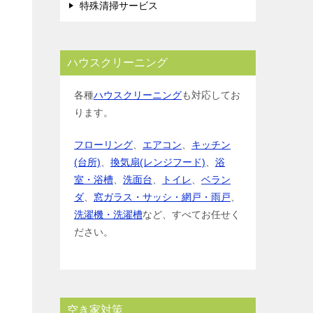
特殊清掃サービス
ハウスクリーニング
各種
ハウスクリーニング
も対応してお
ります。
フローリング
、
エアコン
、
キッチン
(台所)
、
換気扇(レンジフード)
、
浴
室・浴槽
、
洗面台
、
トイレ
、
ベラン
ダ
、
窓ガラス・サッシ・網戸・雨戸
、
洗濯機・洗濯槽
など、すべてお任せく
ださい。
空き家対策