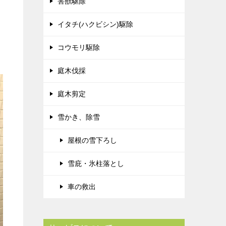
害獣駆除
イタチ(ハクビシン)駆除
コウモリ駆除
庭木伐採
庭木剪定
雪かき、除雪
屋根の雪下ろし
雪庇・氷柱落とし
車の救出