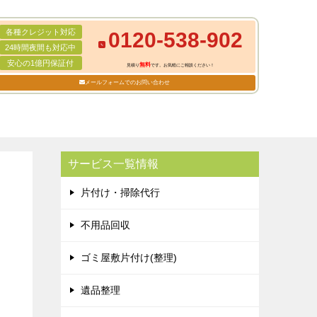
各種クレジット対応
0120-538-902
24時間夜間も対応中
安心の1億円保証付
無料
見積り
です。お気軽にご相談ください！
メールフォームでのお問い合わせ
サービス一覧情報
片付け・掃除代行
不用品回収
ゴミ屋敷片付け(整理)
遺品整理