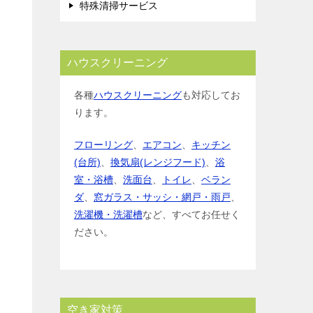
特殊清掃サービス
ハウスクリーニング
各種
ハウスクリーニング
も対応してお
ります。
フローリング
、
エアコン
、
キッチン
(台所)
、
換気扇(レンジフード)
、
浴
室・浴槽
、
洗面台
、
トイレ
、
ベラン
ダ
、
窓ガラス・サッシ・網戸・雨戸
、
洗濯機・洗濯槽
など、すべてお任せく
ださい。
空き家対策