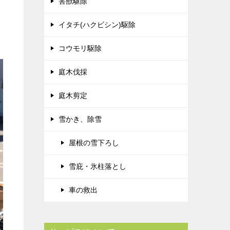
害獣駆除
イタチ(ハクビシン)駆除
コウモリ駆除
庭木伐採
庭木剪定
雪かき、除雪
屋根の雪下ろし
雪庇・氷柱落とし
車の救出