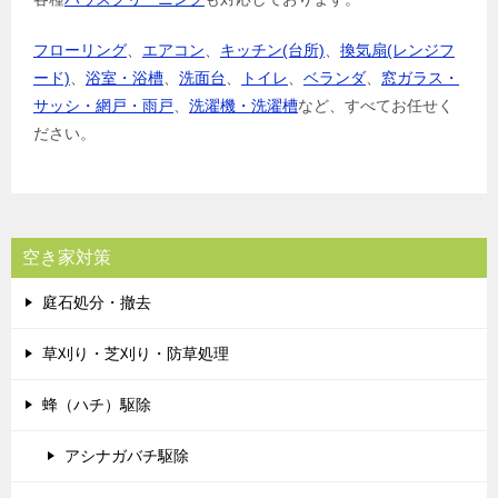
フローリング
、
エアコン
、
キッチン(台所)
、
換気扇(レンジフ
ード)
、
浴室・浴槽
、
洗面台
、
トイレ
、
ベランダ
、
窓ガラス・
サッシ・網戸・雨戸
、
洗濯機・洗濯槽
など、すべてお任せく
ださい。
空き家対策
庭石処分・撤去
草刈り・芝刈り・防草処理
蜂（ハチ）駆除
アシナガバチ駆除