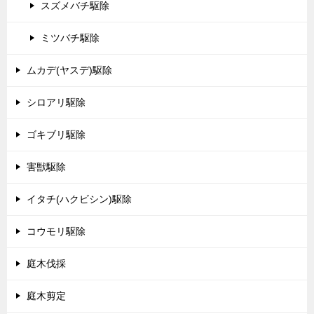
スズメバチ駆除
ミツバチ駆除
ムカデ(ヤスデ)駆除
シロアリ駆除
ゴキブリ駆除
害獣駆除
イタチ(ハクビシン)駆除
コウモリ駆除
庭木伐採
庭木剪定