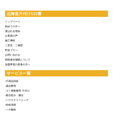
北海道片付け110番
トップページ
初めての方へ
選ばれる理由
お客様の声
施工事例
ご意見・ご感想
料金プラン
お問い合わせ
賠償責任補償について
加盟希望の業者の方へ
サービス一覧
-不用品回収
-遺品整理
-ゴミ屋敷整理･片付け
-庭石処分・撤去
-ハウスクリーニング
-特殊清掃
-ハチ駆除