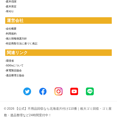
-庭木伐採
-庭木剪定
-草刈り
運営会社
-会社概要
-利用規約
-個人情報保護方針
-特定商取引法に基づく表記
関連リンク
-環境省
-SDGsについて
-家電製品協会
-遺品整理士協会
© 2026 【公式】不用品回収なら北海道片付け110番｜粗大ゴミ回収・ゴミ屋
敷・遺品整理など24時間受付中！