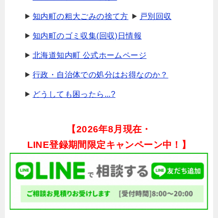
知内町の粗大ごみの捨て方
戸別回収
知内町のゴミ収集(回収)日情報
北海道知内町 公式ホームページ
行政・自治体での処分はお得なのか？
どうしても困ったら...?
【
2026年8月現在・
LINE登録期間限定キャンペーン中！】