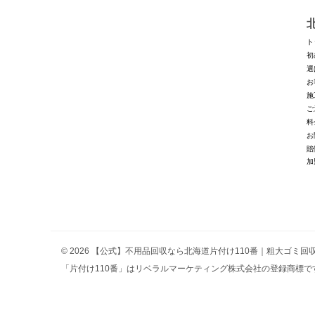
ト
初
選
お
施
ご
料
お
賠
加
© 2026 【公式】不用品回収なら北海道片付け110番｜粗大ゴミ
「片付け110番」はリベラルマーケティング株式会社の登録商標です