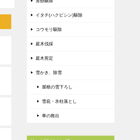
害獣駆除
イタチ(ハクビシン)駆除
コウモリ駆除
庭木伐採
庭木剪定
雪かき、除雪
屋根の雪下ろし
雪庇・氷柱落とし
車の救出