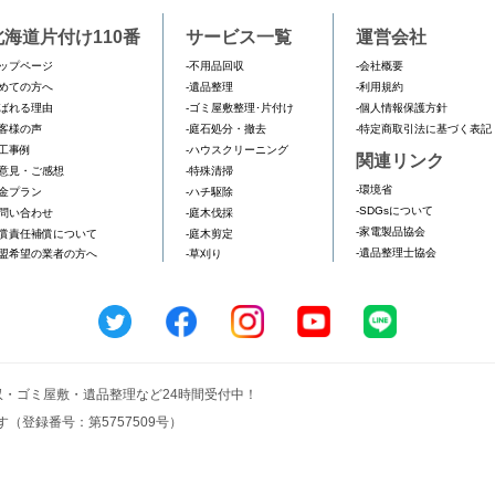
北海道片付け110番
サービス一覧
運営会社
ップページ
-不用品回収
-会社概要
めての方へ
-遺品整理
-利用規約
ばれる理由
-ゴミ屋敷整理･片付け
-個人情報保護方針
客様の声
-庭石処分・撤去
-特定商取引法に基づく表記
工事例
-ハウスクリーニング
関連リンク
意見・ご感想
-特殊清掃
-環境省
金プラン
-ハチ駆除
-SDGsについて
問い合わせ
-庭木伐採
-家電製品協会
償責任補償について
-庭木剪定
-遺品整理士協会
盟希望の業者の方へ
-草刈り
回収・ゴミ屋敷・遺品整理など24時間受付中！
（登録番号：第5757509号）