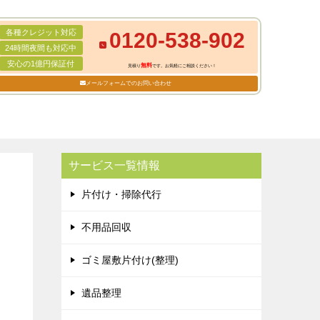
各種クレジット対応
0120-538-902
24時間夜間も対応中
安心の1億円保証付
無料
見積り
です。お気軽にご相談ください！
メールフォームでのお問い合わせ
サービス一覧情報
片付け・掃除代行
不用品回収
ゴミ屋敷片付け(整理)
遺品整理