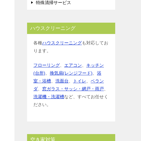
特殊清掃サービス
ハウスクリーニング
各種
ハウスクリーニング
も対応してお
ります。
フローリング
、
エアコン
、
キッチン
(台所)
、
換気扇(レンジフード)
、
浴
室・浴槽
、
洗面台
、
トイレ
、
ベラン
ダ
、
窓ガラス・サッシ・網戸・雨戸
、
洗濯機・洗濯槽
など、すべてお任せく
ださい。
空き家対策