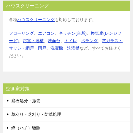
ハウスクリーニング
各種
ハウスクリーニング
も対応しております。
フローリング
、
エアコン
、
キッチン(台所)
、
換気扇(レンジフ
ード)
、
浴室・浴槽
、
洗面台
、
トイレ
、
ベランダ
、
窓ガラス・
サッシ・網戸・雨戸
、
洗濯機・洗濯槽
など、すべてお任せく
ださい。
空き家対策
庭石処分・撤去
草刈り・芝刈り・防草処理
蜂（ハチ）駆除