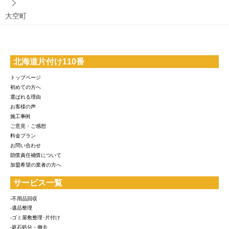
大空町
北海道片付け110番
トップページ
初めての方へ
選ばれる理由
お客様の声
施工事例
ご意見・ご感想
料金プラン
お問い合わせ
賠償責任補償について
加盟希望の業者の方へ
サービス一覧
-不用品回収
-遺品整理
-ゴミ屋敷整理･片付け
-庭石処分・撤去