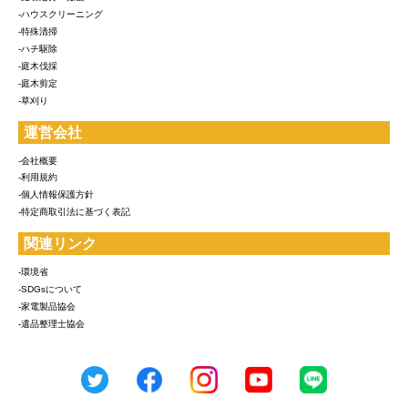
-ハウスクリーニング
-特殊清掃
-ハチ駆除
-庭木伐採
-庭木剪定
-草刈り
運営会社
-会社概要
-利用規約
-個人情報保護方針
-特定商取引法に基づく表記
関連リンク
-環境省
-SDGsについて
-家電製品協会
-遺品整理士協会