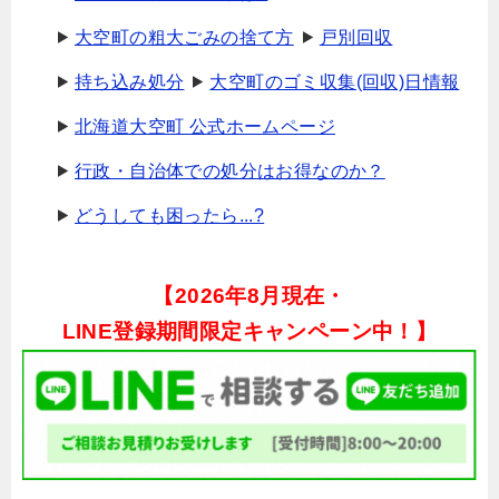
大空町の粗大ごみの捨て方
戸別回収
持ち込み処分
大空町のゴミ収集(回収)日情報
北海道大空町 公式ホームページ
行政・自治体での処分はお得なのか？
どうしても困ったら...?
【
2026年8月現在・
LINE登録期間限定キャンペーン中！】