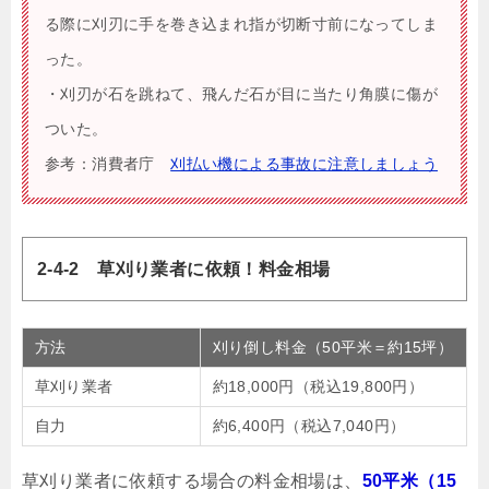
る際に刈刃に手を巻き込まれ指が切断寸前になってしま
った。
・刈刃が石を跳ねて、飛んだ石が目に当たり角膜に傷が
ついた。
参考：消費者庁
刈払い機による事故に注意しましょう
2-4-2 草刈り業者に依頼！料金相場
方法
刈り倒し料金（50平米＝約15坪）
草刈り業者
約18,000円（税込19,800円）
自力
約6,400円（税込7,040円）
草刈り業者に依頼する場合の料金相場は、
50平米（15