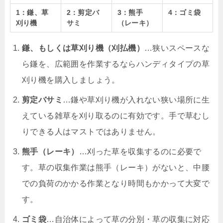
1：鎌、草
2：剪定バ
3：熊手
4：ゴミ袋
刈り機
サミ
（レーキ）
鎌、もしくは草刈り機（刈払機）
…狭いスペースな
ら鎌を、広範囲を作業するならハンディタイプの草
刈り機を購入しましょう。
剪定バサミ
…鎌や草刈り機が入れない狭い場所に生
えている雑草を刈り取るのに有効です。手で草むし
りできる人はマストではありません。
熊手（レーキ）
…刈った草を収集するのに必要で
す。草の収集作業は熊手（レーキ）がないと、中腰
での負荷のかかる作業となり時間もかかって大変で
す。
ゴミ袋
…自治体によって草の分別・草の収集に対応