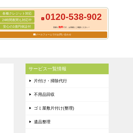
各種クレジット対応
0120-538-902
24時間夜間も対応中
安心の1億円保証付
無料
見積り
です。お気軽にご相談ください！
メールフォームでのお問い合わせ
サービス一覧情報
片付け・掃除代行
不用品回収
ゴミ屋敷片付け(整理)
遺品整理