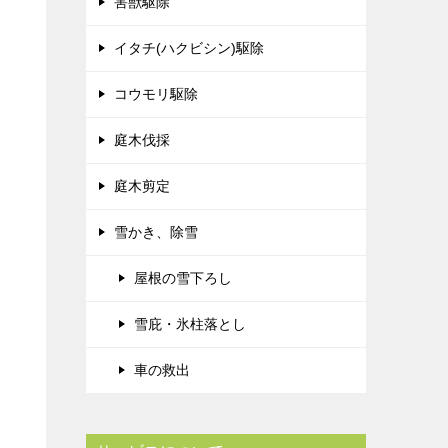
害獣駆除
イタチ(ハクビシン)駆除
コウモリ駆除
庭木伐採
庭木剪定
雪かき、除雪
屋根の雪下ろし
雪庇・氷柱落とし
車の救出