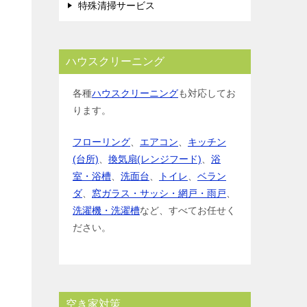
特殊清掃サービス
ハウスクリーニング
各種
ハウスクリーニング
も対応してお
ります。
フローリング
、
エアコン
、
キッチン
(台所)
、
換気扇(レンジフード)
、
浴
室・浴槽
、
洗面台
、
トイレ
、
ベラン
ダ
、
窓ガラス・サッシ・網戸・雨戸
、
洗濯機・洗濯槽
など、すべてお任せく
ださい。
空き家対策