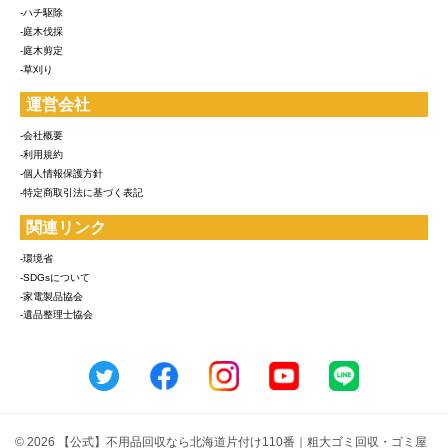
-ハチ駆除
-庭木伐採
-庭木剪定
-草刈り
運営会社
-会社概要
-利用規約
-個人情報保護方針
-特定商取引法に基づく表記
関連リンク
-環境省
-SDGsについて
-家電製品協会
-遺品整理士協会
© 2026 【公式】不用品回収なら北海道片付け110番｜粗大ゴミ回収・ゴミ屋