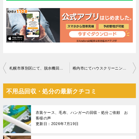
投
札幌市厚別区にて、脱水機回収ご依頼 お客様の声
稚内市にてハウスクリーニング お客様の声
稿
ナ
不用品回収・処分の最新クチコミ
ビ
ゲ
衣装ケース、毛布、ハンガーの回収・処分ご依頼 お
ー
客様の声
更新日：2026年7月19日
シ
ョ