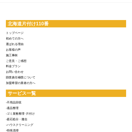
北海道片付け110番
トップページ
初めての方へ
選ばれる理由
お客様の声
施工事例
ご意見・ご感想
料金プラン
お問い合わせ
賠償責任補償について
加盟希望の業者の方へ
サービス一覧
-不用品回収
-遺品整理
-ゴミ屋敷整理･片付け
-庭石処分・撤去
-ハウスクリーニング
-特殊清掃