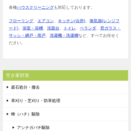
各種
ハウスクリーニング
も対応しております。
フローリング
、
エアコン
、
キッチン(台所)
、
換気扇(レンジフ
ード)
、
浴室・浴槽
、
洗面台
、
トイレ
、
ベランダ
、
窓ガラス・
サッシ・網戸・雨戸
、
洗濯機・洗濯槽
など、すべてお任せく
ださい。
空き家対策
庭石処分・撤去
草刈り・芝刈り・防草処理
蜂（ハチ）駆除
アシナガバチ駆除