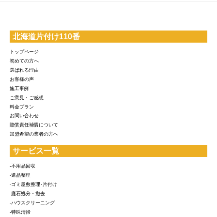
北海道片付け110番
トップページ
初めての方へ
選ばれる理由
お客様の声
施工事例
ご意見・ご感想
料金プラン
お問い合わせ
賠償責任補償について
加盟希望の業者の方へ
サービス一覧
-不用品回収
-遺品整理
-ゴミ屋敷整理･片付け
-庭石処分・撤去
-ハウスクリーニング
-特殊清掃