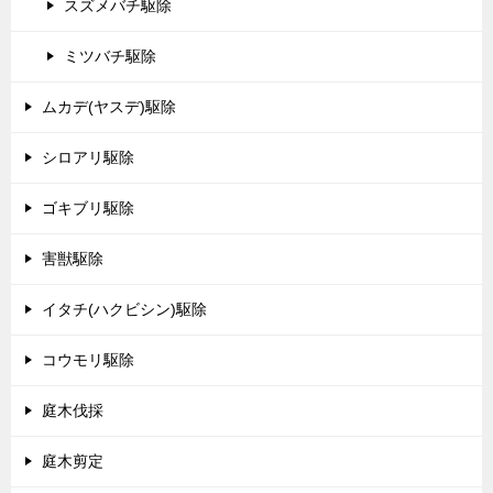
スズメバチ駆除
ミツバチ駆除
ムカデ(ヤスデ)駆除
シロアリ駆除
ゴキブリ駆除
害獣駆除
イタチ(ハクビシン)駆除
コウモリ駆除
庭木伐採
庭木剪定