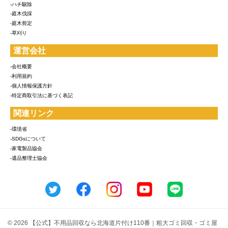
-ハチ駆除
-庭木伐採
-庭木剪定
-草刈り
運営会社
-会社概要
-利用規約
-個人情報保護方針
-特定商取引法に基づく表記
関連リンク
-環境省
-SDGsについて
-家電製品協会
-遺品整理士協会
© 2026 【公式】不用品回収なら北海道片付け110番｜粗大ゴミ回収・ゴミ屋