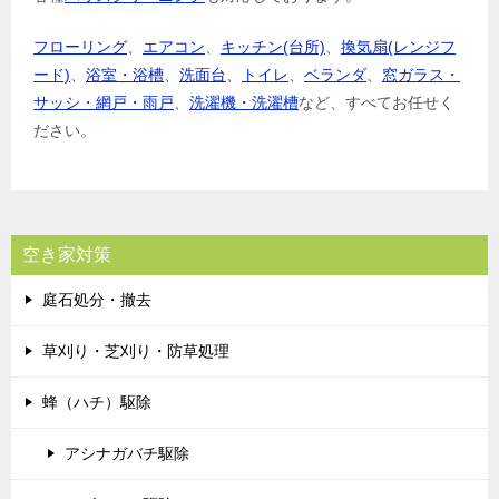
フローリング
、
エアコン
、
キッチン(台所)
、
換気扇(レンジフ
ード)
、
浴室・浴槽
、
洗面台
、
トイレ
、
ベランダ
、
窓ガラス・
サッシ・網戸・雨戸
、
洗濯機・洗濯槽
など、すべてお任せく
ださい。
空き家対策
庭石処分・撤去
草刈り・芝刈り・防草処理
蜂（ハチ）駆除
アシナガバチ駆除