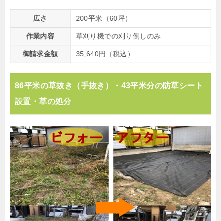
広さ
200平米（60坪）
作業内容
草刈り機での刈り倒しのみ
御請求金額
35,640円（税込）
86平米の草抜き（手抜き）・43平米分の防草シート
設置・草の処分