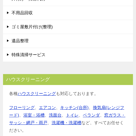
不用品回収
ゴミ屋敷片付け(整理)
遺品整理
特殊清掃サービス
ハウスクリーニング
各種
ハウスクリーニング
も対応しております。
フローリング
、
エアコン
、
キッチン(台所)
、
換気扇(レンジフ
ード)
、
浴室・浴槽
、
洗面台
、
トイレ
、
ベランダ
、
窓ガラス・
サッシ・網戸・雨戸
、
洗濯機・洗濯槽
など、すべてお任せく
ださい。