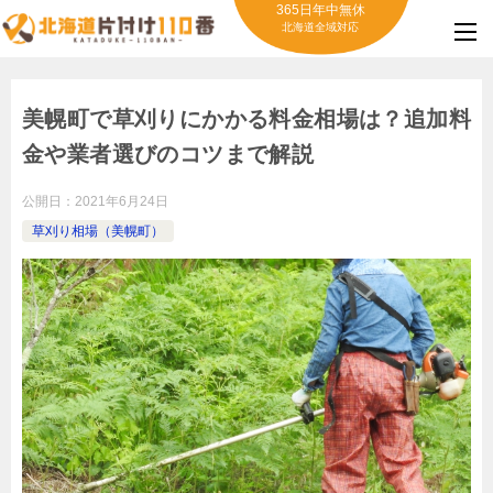
365日年中無休
北海道全域対応
美幌町で草刈りにかかる料金相場は？追加料
金や業者選びのコツまで解説
公開日：
2021年6月24日
草刈り相場（美幌町）