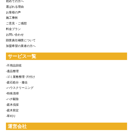
初めての方へ
選ばれる理由
お客様の声
施工事例
ご意見・ご感想
料金プラン
お問い合わせ
賠償責任補償について
加盟希望の業者の方へ
サービス一覧
-不用品回収
-遺品整理
-ゴミ屋敷整理･片付け
-庭石処分・撤去
-ハウスクリーニング
-特殊清掃
-ハチ駆除
-庭木伐採
-庭木剪定
-草刈り
運営会社