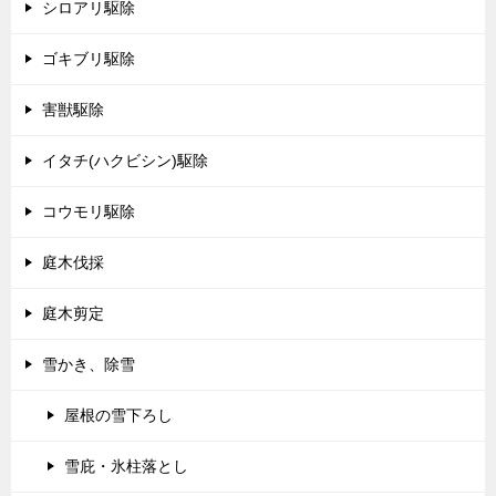
シロアリ駆除
ゴキブリ駆除
害獣駆除
イタチ(ハクビシン)駆除
コウモリ駆除
庭木伐採
庭木剪定
雪かき、除雪
屋根の雪下ろし
雪庇・氷柱落とし