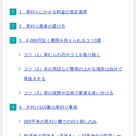
1 草刈りにかかる料金の算定基準
2 草刈り業者の選び方
3 4,000円近く費用を抑えられるコツ3選
コツ（1）草むらの石やゴミを取り除く
コツ（2）木の周辺など費用の上がる場所は自分で
草抜きする
コツ（3）草の状態や立地で業者を使い分ける
4 片付け110番の草刈り事例
200平米の草刈り機での刈り倒しのみ
86平米の草抜き（手抜き）・43平米分の防草シー