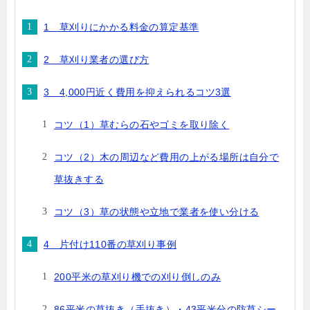
1 草刈りにかかる料金の算定基準
2 草刈り業者の選び方
3 4,000円近く費用を抑えられるコツ3選
コツ（1）草むらの石やゴミを取り除く
コツ（2）木の周辺など費用の上がる場所は自分で
草抜きする
コツ（3）草の状態や立地で業者を使い分ける
4 片付け110番の草刈り事例
200平米の草刈り機での刈り倒しのみ
86平米の草抜き（手抜き）・43平米分の防草シー