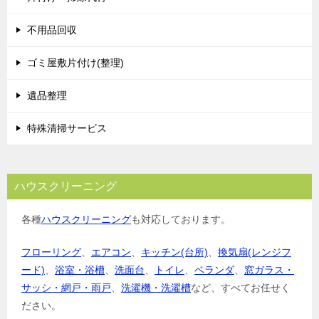
不用品回収
ゴミ屋敷片付け(整理)
遺品整理
特殊清掃サービス
ハウスクリーニング
各種
ハウスクリーニング
も対応しております。
フローリング
、
エアコン
、
キッチン(台所)
、
換気扇(レンジフ
ード)
、
浴室・浴槽
、
洗面台
、
トイレ
、
ベランダ
、
窓ガラス・
サッシ・網戸・雨戸
、
洗濯機・洗濯槽
など、すべてお任せく
ださい。