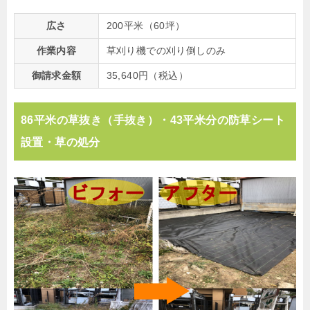
広さ
200平米（60坪）
作業内容
草刈り機での刈り倒しのみ
御請求金額
35,640円（税込）
86平米の草抜き（手抜き）・43平米分の防草シート
設置・草の処分