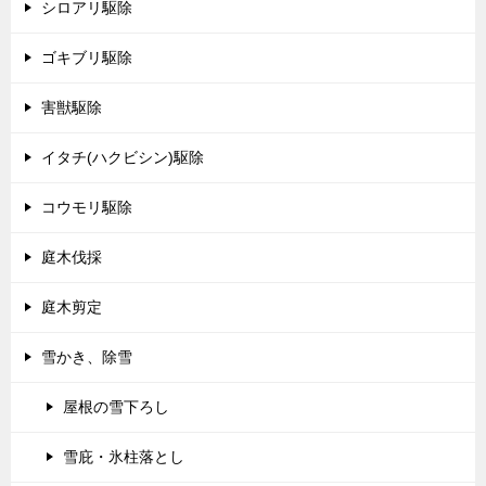
シロアリ駆除
ゴキブリ駆除
害獣駆除
イタチ(ハクビシン)駆除
コウモリ駆除
庭木伐採
庭木剪定
雪かき、除雪
屋根の雪下ろし
雪庇・氷柱落とし