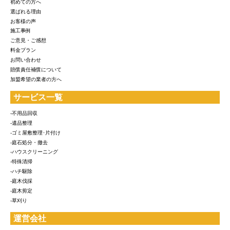
初めての方へ
選ばれる理由
お客様の声
施工事例
ご意見・ご感想
料金プラン
お問い合わせ
賠償責任補償について
加盟希望の業者の方へ
サービス一覧
-不用品回収
-遺品整理
-ゴミ屋敷整理･片付け
-庭石処分・撤去
-ハウスクリーニング
-特殊清掃
-ハチ駆除
-庭木伐採
-庭木剪定
-草刈り
運営会社