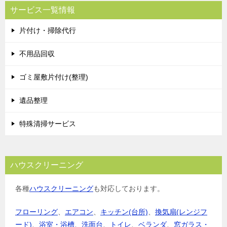
サービス一覧情報
片付け・掃除代行
不用品回収
ゴミ屋敷片付け(整理)
遺品整理
特殊清掃サービス
ハウスクリーニング
各種
ハウスクリーニング
も対応しております。
フローリング
、
エアコン
、
キッチン(台所)
、
換気扇(レンジフ
ード)
、
浴室・浴槽
、
洗面台
、
トイレ
、
ベランダ
、
窓ガラス・