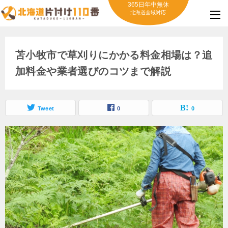
365日年中無休
北海道全域対応
苫小牧市で草刈りにかかる料金相場は？追
加料金や業者選びのコツまで解説
Tweet
0
0