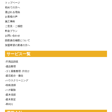
トップページ
初めての方へ
選ばれる理由
お客様の声
施工事例
ご意見・ご感想
料金プラン
お問い合わせ
賠償責任補償について
加盟希望の業者の方へ
サービス一覧
-不用品回収
-遺品整理
-ゴミ屋敷整理･片付け
-庭石処分・撤去
-ハウスクリーニング
-特殊清掃
-ハチ駆除
-庭木伐採
-庭木剪定
-草刈り