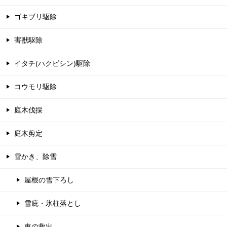
ゴキブリ駆除
害獣駆除
イタチ(ハクビシン)駆除
コウモリ駆除
庭木伐採
庭木剪定
雪かき、除雪
屋根の雪下ろし
雪庇・氷柱落とし
車の救出