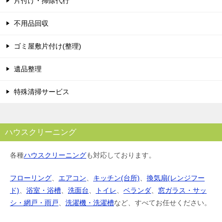
片付け・掃除代行
不用品回収
ゴミ屋敷片付け(整理)
遺品整理
特殊清掃サービス
ハウスクリーニング
各種
ハウスクリーニング
も対応しております。
フローリング
、
エアコン
、
キッチン(台所)
、
換気扇(レンジフー
ド)
、
浴室・浴槽
、
洗面台
、
トイレ
、
ベランダ
、
窓ガラス・サッ
シ・網戸・雨戸
、
洗濯機・洗濯槽
など、すべてお任せください。