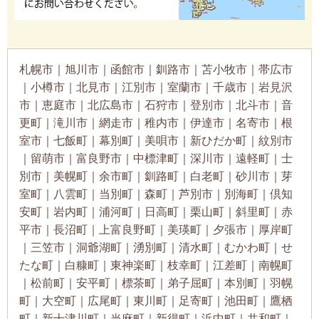
札幌市｜旭川市｜函館市｜釧路市｜苫小牧市｜帯広市
｜小樽市｜北見市｜江別市｜室蘭市｜千歳市｜岩見沢
市｜恵庭市｜北広島市｜石狩市｜登別市｜北斗市｜音
更町｜滝川市｜網走市｜稚内市｜伊達市｜名寄市｜根
室市｜七飯町｜幕別町｜美唄市｜新ひだか町｜紋別市
｜留萌市｜富良野市｜中標津町｜深川市｜遠軽町｜士
別市｜美幌町｜余市町｜釧路町｜白老町｜砂川市｜芽
室町｜八雲町｜当別町｜森町｜芦別市｜別海町｜倶知
安町｜岩内町｜浦河町｜日高町｜栗山町｜斜里町｜赤
平市｜長沼町｜上富良野町｜美瑛町｜夕張市｜厚岸町
｜三笠市｜洞爺湖町｜湧別町｜清水町｜むかわ町｜せ
たな町｜白糠町｜東神楽町｜枝幸町｜江差町｜南幌町
｜松前町｜安平町｜標茶町｜弟子屈町｜本別町｜羽幌
町｜大空町｜広尾町｜東川町｜足寄町｜池田町｜鷹栖
町｜新十津川町｜当麻町｜新得町｜浜中町｜共和町｜