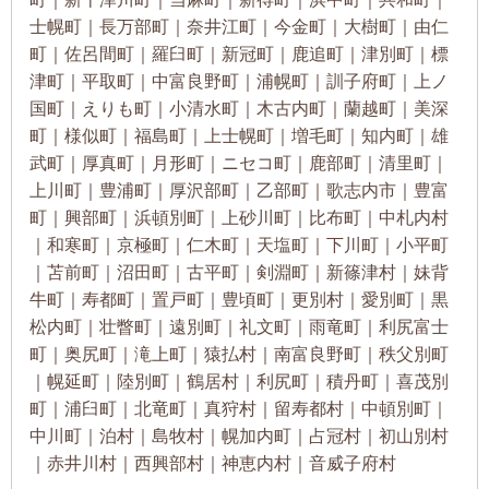
士幌町｜長万部町｜奈井江町｜今金町｜大樹町｜由仁
町｜佐呂間町｜羅臼町｜新冠町｜鹿追町｜津別町｜標
津町｜平取町｜中富良野町｜浦幌町｜訓子府町｜上ノ
国町｜えりも町｜小清水町｜木古内町｜蘭越町｜美深
町｜様似町｜福島町｜上士幌町｜増毛町｜知内町｜雄
武町｜厚真町｜月形町｜ニセコ町｜鹿部町｜清里町｜
上川町｜豊浦町｜厚沢部町｜乙部町｜歌志内市｜豊富
町｜興部町｜浜頓別町｜上砂川町｜比布町｜中札内村
｜和寒町｜京極町｜仁木町｜天塩町｜下川町｜小平町
｜苫前町｜沼田町｜古平町｜剣淵町｜新篠津村｜妹背
牛町｜寿都町｜置戸町｜豊頃町｜更別村｜愛別町｜黒
松内町｜壮瞥町｜遠別町｜礼文町｜雨竜町｜利尻富士
町｜奥尻町｜滝上町｜猿払村｜南富良野町｜秩父別町
｜幌延町｜陸別町｜鶴居村｜利尻町｜積丹町｜喜茂別
町｜浦臼町｜北竜町｜真狩村｜留寿都村｜中頓別町｜
中川町｜泊村｜島牧村｜幌加内町｜占冠村｜初山別村
｜赤井川村｜西興部村｜神恵内村｜音威子府村