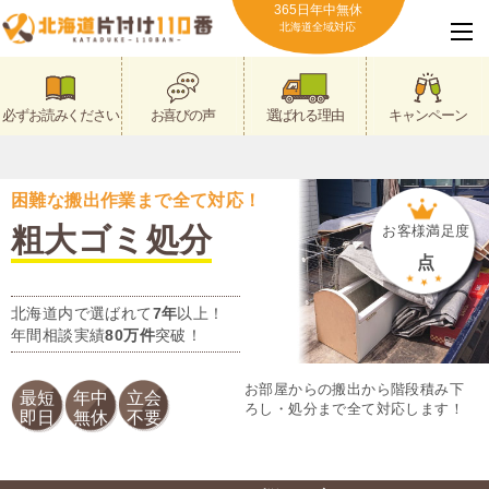
365日年中無休
北海道全域対応
必ずお読みください
お喜びの声
選ばれる理由
キャンペーン
困難な搬出作業まで全て対応！
粗大ゴミ処分
お客様満足度
点
北海道内で選ばれて
7年
以上！
年間相談実績
80万件
突破！
お部屋からの搬出から階段積み下
最短
年中
立会
ろし・処分まで全て対応します！
即日
無休
不要