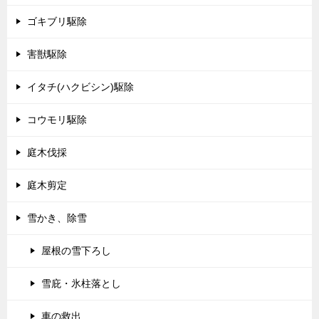
ゴキブリ駆除
害獣駆除
イタチ(ハクビシン)駆除
コウモリ駆除
庭木伐採
庭木剪定
雪かき、除雪
屋根の雪下ろし
雪庇・氷柱落とし
車の救出