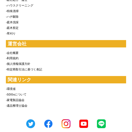
-ハウスクリーニング
-特殊清掃
-ハチ駆除
-庭木伐採
-庭木剪定
-草刈り
運営会社
-会社概要
-利用規約
-個人情報保護方針
-特定商取引法に基づく表記
関連リンク
-環境省
-SDGsについて
-家電製品協会
-遺品整理士協会