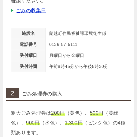
確認ください。
ごみの収集日
施設名
蘭越町住民福祉課環境衛生係
電話番号
0136-57-5111
受付曜日
月曜日から金曜日
受付時間
午前8時45分から午後5時30分
2
ごみ処理券の購入
粗大ごみ処理券は
200円
（黄色）、
500円
（黄緑
色）、
900円
（水色）、
1,300円
（ピンク色）の4種
類あります。