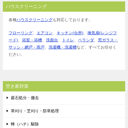
ハウスクリーニング
各種
ハウスクリーニング
も対応しております。
フローリング
、
エアコン
、
キッチン(台所)
、
換気扇(レンジフ
ード)
、
浴室・浴槽
、
洗面台
、
トイレ
、
ベランダ
、
窓ガラス・
サッシ・網戸・雨戸
、
洗濯機・洗濯槽
など、すべてお任せく
ださい。
空き家対策
庭石処分・撤去
草刈り・芝刈り・防草処理
蜂（ハチ）駆除