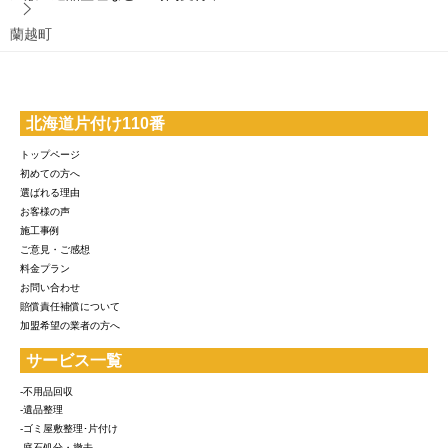
蘭越町
北海道片付け110番
トップページ
初めての方へ
選ばれる理由
お客様の声
施工事例
ご意見・ご感想
料金プラン
お問い合わせ
賠償責任補償について
加盟希望の業者の方へ
サービス一覧
-不用品回収
-遺品整理
-ゴミ屋敷整理･片付け
-庭石処分・撤去