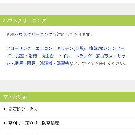
ハウスクリーニング
各種
ハウスクリーニング
も対応しております。
フローリング
、
エアコン
、
キッチン(台所)
、
換気扇(レンジフー
ド)
、
浴室・浴槽
、
洗面台
、
トイレ
、
ベランダ
、
窓ガラス・サッ
シ・網戸・雨戸
、
洗濯機・洗濯槽
など、すべてお任せください。
空き家対策
庭石処分・撤去
草刈り・芝刈り・防草処理