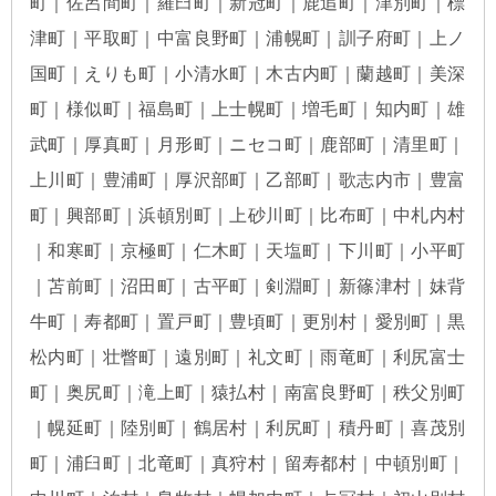
町｜佐呂間町｜羅臼町｜新冠町｜鹿追町｜津別町｜標
津町｜平取町｜中富良野町｜浦幌町｜訓子府町｜上ノ
国町｜えりも町｜小清水町｜木古内町｜蘭越町｜美深
町｜様似町｜福島町｜上士幌町｜増毛町｜知内町｜雄
武町｜厚真町｜月形町｜ニセコ町｜鹿部町｜清里町｜
上川町｜豊浦町｜厚沢部町｜乙部町｜歌志内市｜豊富
町｜興部町｜浜頓別町｜上砂川町｜比布町｜中札内村
｜和寒町｜京極町｜仁木町｜天塩町｜下川町｜小平町
｜苫前町｜沼田町｜古平町｜剣淵町｜新篠津村｜妹背
牛町｜寿都町｜置戸町｜豊頃町｜更別村｜愛別町｜黒
松内町｜壮瞥町｜遠別町｜礼文町｜雨竜町｜利尻富士
町｜奥尻町｜滝上町｜猿払村｜南富良野町｜秩父別町
｜幌延町｜陸別町｜鶴居村｜利尻町｜積丹町｜喜茂別
町｜浦臼町｜北竜町｜真狩村｜留寿都村｜中頓別町｜