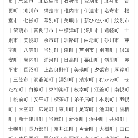
市｜恵庭市｜北広島市｜石狩市｜登別市｜北斗市｜音
更町｜滝川市｜網走市｜稚内市｜伊達市｜名寄市｜根
室市｜七飯町｜幕別町｜美唄市｜新ひだか町｜紋別市
｜留萌市｜富良野市｜中標津町｜深川市｜遠軽町｜士
別市｜美幌町｜余市町｜釧路町｜白老町｜砂川市｜芽
室町｜八雲町｜当別町｜森町｜芦別市｜別海町｜倶知
安町｜岩内町｜浦河町｜日高町｜栗山町｜斜里町｜赤
平市｜長沼町｜上富良野町｜美瑛町｜夕張市｜厚岸町
｜三笠市｜洞爺湖町｜湧別町｜清水町｜むかわ町｜せ
たな町｜白糠町｜東神楽町｜枝幸町｜江差町｜南幌町
｜松前町｜安平町｜標茶町｜弟子屈町｜本別町｜羽幌
町｜大空町｜広尾町｜東川町｜足寄町｜池田町｜鷹栖
町｜新十津川町｜当麻町｜新得町｜浜中町｜共和町｜
士幌町｜長万部町｜奈井江町｜今金町｜大樹町｜由仁