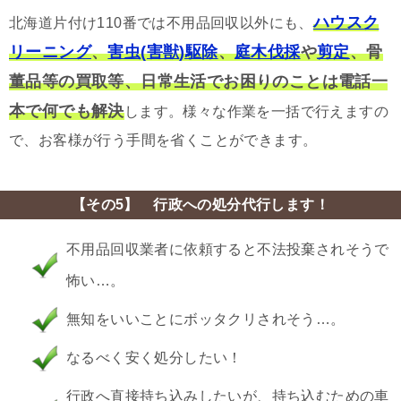
ハウスク
北海道片付け110番では不用品回収以外にも、
リーニング
、
害虫(害獣)駆除
、
庭木伐採
や
剪定
、骨
董品等の買取等、日常生活でお困りのことは電話一
本で何でも解決
します。様々な作業を一括で行えますの
で、お客様が行う手間を省くことができます。
【その5】 行政への処分代行します！
不用品回収業者に依頼すると不法投棄されそうで
怖い…。
無知をいいことにボッタクリされそう…。
なるべく安く処分したい！
行政へ直接持ち込みしたいが、持ち込むための車