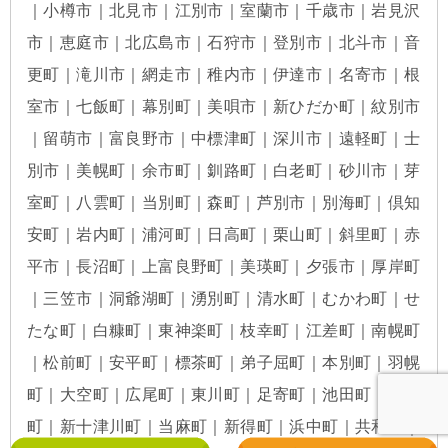
｜小樽市｜北見市｜江別市｜室蘭市｜千歳市｜岩見沢
市｜恵庭市｜北広島市｜石狩市｜登別市｜北斗市｜音
更町｜滝川市｜網走市｜稚内市｜伊達市｜名寄市｜根
室市｜七飯町｜幕別町｜美唄市｜新ひだか町｜紋別市
｜留萌市｜富良野市｜中標津町｜深川市｜遠軽町｜士
別市｜美幌町｜余市町｜釧路町｜白老町｜砂川市｜芽
室町｜八雲町｜当別町｜森町｜芦別市｜別海町｜倶知
安町｜岩内町｜浦河町｜日高町｜栗山町｜斜里町｜赤
平市｜長沼町｜上富良野町｜美瑛町｜夕張市｜厚岸町
｜三笠市｜洞爺湖町｜湧別町｜清水町｜むかわ町｜せ
たな町｜白糠町｜東神楽町｜枝幸町｜江差町｜南幌町
｜松前町｜安平町｜標茶町｜弟子屈町｜本別町｜羽幌
町｜大空町｜広尾町｜東川町｜足寄町｜池田町｜鷹栖
町｜新十津川町｜当麻町｜新得町｜浜中町｜共和町｜