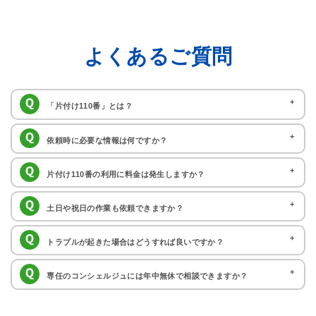
よくあるご質問
「片付け110番」とは？
片付け110番では、日々の暮らしの中で発生するお悩みやお困りごとを
依頼時に必要な情報は何ですか？
解決するサービスを提供しております。圧倒的なデータ量と独自アルゴリズムに
ご対応を希望のご住所、電話番号、お名前、お困りごとの詳細（例：不
片付け110番の利用に料金は発生しますか？
よって、ご相談内容に応じた最適な加盟店を選び出し、無料でご紹介いたしま
用品回収の場合 処分品の内訳や量など）を分かる範囲でお知らせください。 お
す。
いいえ。片付け110番の加盟店紹介サービスは無料でご利用頂けます。
土日や祝日の作業も依頼できますか？
困りごとの内容やご要望に応じて、最適な専門業者をお探しいたします。ご依頼
お困りごとに関するご相談やお見積もり、ご依頼に至るまで費用を頂いておりま
受付後はは作業担当者と直接やりとりを頂く流れとなります。
土日や祝日に作業対応可能な提携業者をお調べいたします。受付は24時
トラブルが起きた場合はどうすれば良いですか？
せんのでお気軽にお問い合わせください。
間365日承っておりますので、いつでもお気軽にご相談くださいませ。
片付け110番では、万が一にも作業中に壁や床、家財等を傷つけてしま
専任のコンシェルジュには年中無休で相談できますか？
った場合でも、賠償責任保険(人身・物損)1億円に加入しておりますので、保険
冬期休暇（12月29日～1月3日）および夏期休暇（8月13日～8月15日）