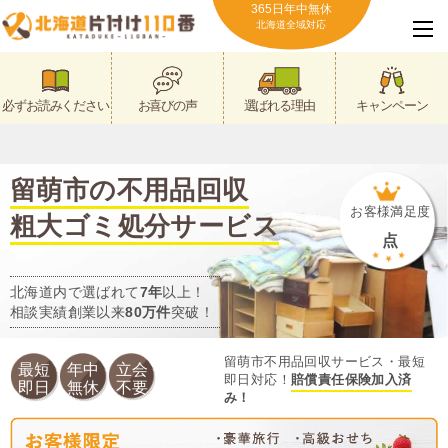
365日年中無休
北海道全域対応
必ずお読みください
お喜びの声
選ばれる理由
キャンペーン
留萌市の不用品回収
お客様満足度
粗大ゴミ処分サービス
点
北海道内で選ばれて
7年
以上！
相談実績創業以来
80万件
突破！
留萌市不用品回収サービス・最短
最短
年中
立会
即日対応！
賠償責任保険加入済
即日
無休
不要
み！