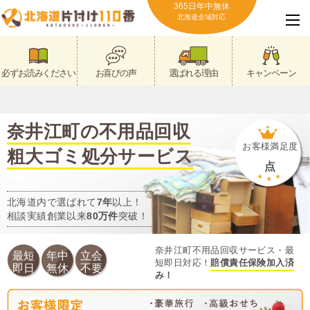
365日年中無休
北海道全域対応
必ずお読みください
お喜びの声
選ばれる理由
キャンペーン
奈井江町の不用品回収
お客様満足度
粗大ゴミ処分サービス
点
北海道内で選ばれて
7年
以上！
相談実績創業以来
80万件
突破！
奈井江町不用品回収サービス・最
最短
年中
立会
短即日対応！
賠償責任保険加入済
即日
無休
不要
み！