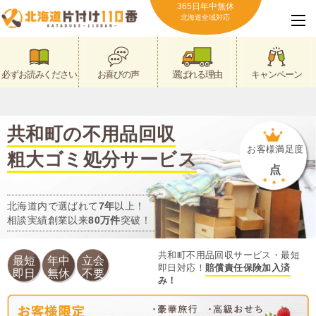
365日年中無休
北海道全域対応
必ずお読みください
お喜びの声
選ばれる理由
キャンペーン
共和町の不用品回収
お客様満足度
粗大ゴミ処分サービス
点
北海道内で選ばれて
7年
以上！
相談実績創業以来
80万件
突破！
共和町不用品回収サービス・最短
最短
年中
立会
即日対応！
賠償責任保険加入済
即日
無休
不要
み！