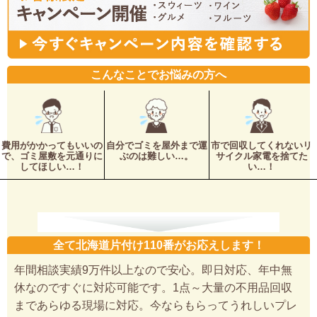
こんなことでお悩みの方へ
費用がかかってもいいの
自分でゴミを屋外まで運
市で回収してくれないリ
で、ゴミ屋敷を元通りに
ぶのは難しい…。
サイクル家電を捨てた
してほしい…！
い…！
全て北海道片付け110番がお応えします！
年間相談実績9万件以上なので安心。即日対応、年中無
休なのですぐに対応可能です。1点～大量の不用品回収
まであらゆる現場に対応。今ならもらってうれしいプレ