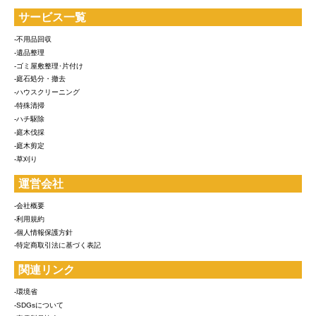
サービス一覧
-不用品回収
-遺品整理
-ゴミ屋敷整理･片付け
-庭石処分・撤去
-ハウスクリーニング
-特殊清掃
-ハチ駆除
-庭木伐採
-庭木剪定
-草刈り
運営会社
-会社概要
-利用規約
-個人情報保護方針
-特定商取引法に基づく表記
関連リンク
-環境省
-SDGsについて