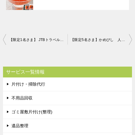
投
【限定1名さま】 JTBトラベルギフトカード3万円分 片付け110番プレゼントキャンペーン！！
【限定5名さま】かめびし 人気TOP3本格セット 片付け110番プレゼントキャンペーン！！
稿
ナ
ビ
サービス一覧情報
ゲ
片付け・掃除代行
ー
シ
不用品回収
ョ
ゴミ屋敷片付け(整理)
ン
遺品整理