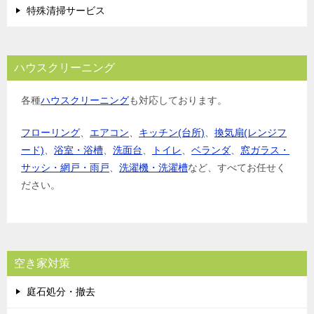
特殊清掃サービス
ハウスクリーニング
各種
ハウスクリーニング
も対応しております。
フローリング
、
エアコン
、
キッチン(台所)
、
換気扇(レンジフ
ード)
、
浴室・浴槽
、
洗面台
、
トイレ
、
ベランダ
、
窓ガラス・
サッシ・網戸・雨戸
、
洗濯機・洗濯槽
など、すべてお任せく
ださい。
空き家対策
庭石処分・撤去