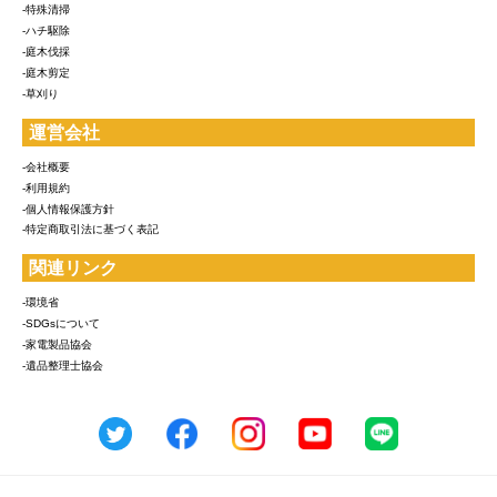
-特殊清掃
-ハチ駆除
-庭木伐採
-庭木剪定
-草刈り
運営会社
-会社概要
-利用規約
-個人情報保護方針
-特定商取引法に基づく表記
関連リンク
-環境省
-SDGsについて
-家電製品協会
-遺品整理士協会