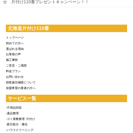
せ 片付け110番プレゼントキャンペーン！！
北海道片付け110番
トップページ
初めての方へ
選ばれる理由
お客様の声
施工事例
ご意見・ご感想
料金プラン
お問い合わせ
賠償責任補償について
加盟希望の業者の方へ
サービス一覧
-不用品回収
-遺品整理
-ゴミ屋敷整理･片付け
-庭石処分・撤去
-ハウスクリーニング