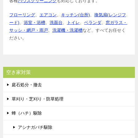
各種
ハウスクリーニング
も対応しております。
フローリング
、
エアコン
、
キッチン(台所)
、
換気扇(レンジフ
ード)
、
浴室・浴槽
、
洗面台
、
トイレ
、
ベランダ
、
窓ガラス・
サッシ・網戸・雨戸
、
洗濯機・洗濯槽
など、すべてお任せく
ださい。
空き家対策
庭石処分・撤去
草刈り・芝刈り・防草処理
蜂（ハチ）駆除
アシナガバチ駆除