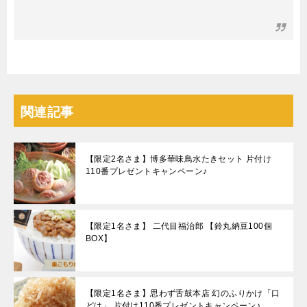
関連記事
【限定2名さま】博多華味鳥水たきセット 片付け
110番プレゼントキャンペーン♪
【限定1名さま】 二代目福治郎 【鈴丸納豆100個
BOX】
【限定1名さま】思わず舌鼓本店 幻のふりかけ「口
どけ」 片付け110番プレゼントキャンペーン♪