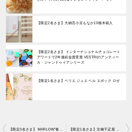
【限定2名さま】大納言小豆もなか10個木箱入
【限定2名さま】 インターナショナルチョコレート
アワードで2年連続金賞受賞 VESTRIのアンティー
カ・ジャンドゥイアシリーズ
【限定1名さま】ペリエ ジュエ ベル エポック ロゼ
投
【限定3名さま】 MARLOW”春のギフトセット「紅白プリン＆ケーキセット」” 片付け110番プレゼントキャンペーン！！
【限定1名さま】京橋千疋屋 アイスクリーム・シャーベットセット（9個入） 片付け110番プレゼントキャンペーン！！