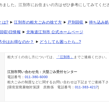
めました。江別市にお住まいの方はぜひ参考にしてみてくだ
とは?
江別市の粗大ごみの捨て方
戸別回収
持ち込み処
回収)日情報
北海道江別市 公式ホームページ
処分はお得なのか？
どうしても困ったら...?
粗大ゴミの出し方については、
「江別市」
までご連絡ください。
江別市問い合わせ先：大型ごみ受付センター
電話番号：
011-380-6000
粗大ごみの制度などに関するお問い合わせは下記までご連絡下さ
[環境室廃棄物対策課 庶務係 電話番号：
011-383-4217
]