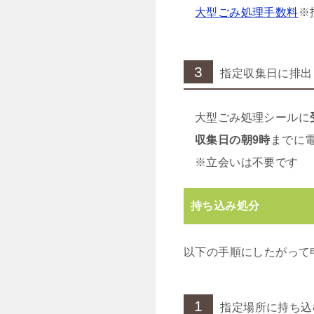
大型ごみ処理手数料
※
3
指定収集日に排出
大型ごみ処理シールに
収集日の朝9時
までに
※立会いは不要です
持ち込み処分
以下の手順にしたがって
1
指定場所に持ち込