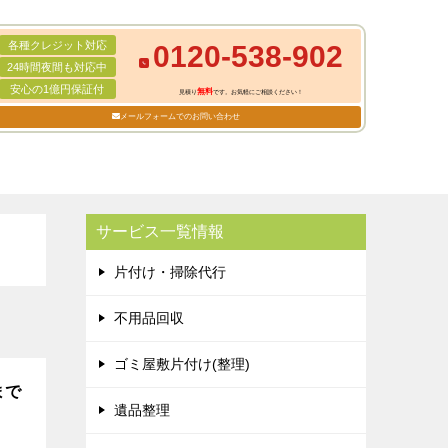
各種クレジット対応
0120-538-902
24時間夜間も対応中
安心の1億円保証付
無料
見積り
です。お気軽にご相談ください！
メールフォームでのお問い合わせ
サービス一覧情報
片付け・掃除代行
不用品回収
ゴミ屋敷片付け(整理)
まで
遺品整理