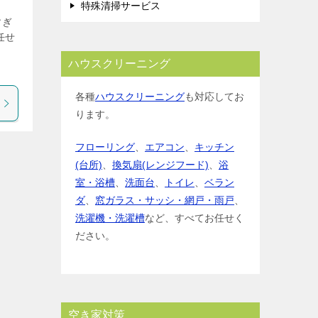
特殊清掃サービス
すぎ
任せ
ハウスクリーニング
各種
ハウスクリーニング
も対応してお
ります。
フローリング
、
エアコン
、
キッチン
(台所)
、
換気扇(レンジフード)
、
浴
室・浴槽
、
洗面台
、
トイレ
、
ベラン
ダ
、
窓ガラス・サッシ・網戸・雨戸
、
洗濯機・洗濯槽
など、すべてお任せく
ださい。
空き家対策